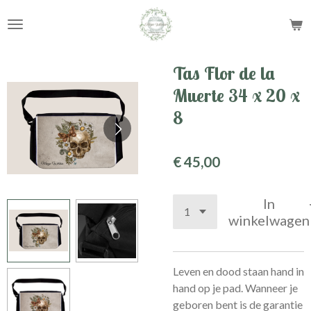
Ga
direct
naar
de
Tas Flor de la
hoofdinhoud
Muerte 34 x 20 x
8
€ 45,00
In
winkelwagen
Leven en dood staan hand in
hand op je pad. Wanneer je
geboren bent is de garantie