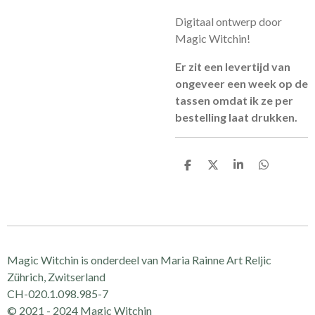
Digitaal ontwerp door
Magic Witchin!
Er zit een levertijd van
ongeveer een week op de
tassen omdat ik ze per
bestelling laat drukken.
D
D
S
D
e
e
h
e
l
e
a
l
e
l
r
e
n
e
n
Magic Witchin is onderdeel van Maria Rainne Art Reljic
Zührich, Zwitserland
CH-020.1.098.985-7
© 2021 - 2024 Magic Witchin