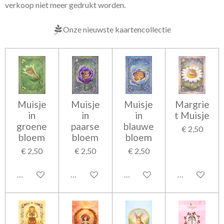
verkoop niet meer gedrukt worden.
Onze nieuwste kaartencollectie
Muisje
Muisje
Muisje
Margrie
in
in
in
t Muisje
groene
paarse
blauwe
€ 2,50
bloem
bloem
bloem
€ 2,50
€ 2,50
€ 2,50
In winkelwagen
In winkelwagen
In winkelwagen
In winkelwag