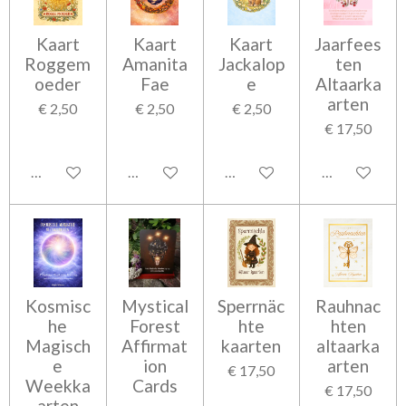
Kaart
Kaart
Kaart
Jaarfees
Roggem
Amanita
Jackalop
ten
oeder
Fae
e
Altaarka
arten
€ 2,50
€ 2,50
€ 2,50
€ 17,50
In winkelwagen
In winkelwagen
In winkelwagen
In winkelwag
Kosmisc
Mystical
Sperrnäc
Rauhnac
he
Forest
hte
hten
Magisch
Affirmat
kaarten
altaarka
e
ion
arten
€ 17,50
Weekka
Cards
€ 17,50
arten