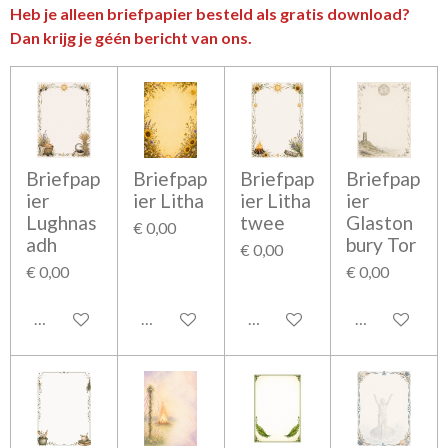
Heb je alleen briefpapier besteld als gratis download?
Dan krijg je géén bericht van ons.
Briefpap
Briefpap
Briefpap
Briefpap
ier
ier Litha
ier Litha
ier
Lughnas
twee
Glaston
€ 0,00
adh
bury Tor
€ 0,00
€ 0,00
€ 0,00
In winkelwagen
In winkelwagen
In winkelwagen
In winkelwag