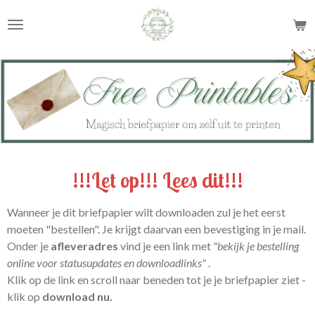
Ga
direct
naar
de
hoofdinhoud
!!!Let op!!! Lees dit!!!
Wanneer je dit briefpapier wilt downloaden zul je het eerst
moeten "bestellen". Je krijgt daarvan een bevestiging in je mail.
Onder je
afleveradres
vind je een link met
"bekijk je bestelling
online voor statusupdates en downloadlinks"
.
Klik op de link en scroll naar beneden tot je je briefpapier ziet -
klik op
download nu.