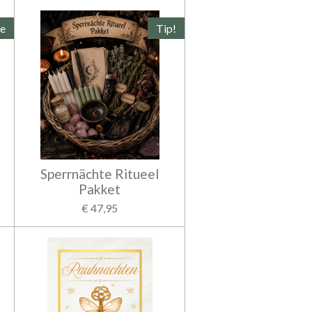
le
Tip!
Sperrnächte Ritueel
Pakket
€ 47,95