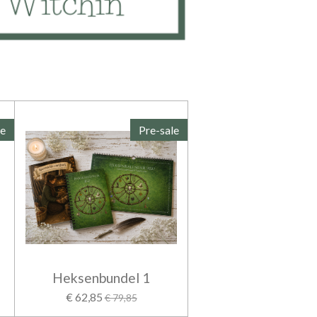
le
Pre-sale
Heksenbundel 1
€ 62,85
€ 79,85