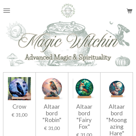
Ga
direct
naar
de
hoofdinhoud
Crow
Altaar
Altaar
Altaar
bord
bord
bord
€ 31,00
"Robin"
"Fairy
"Moong
Fox"
azing
€ 31,00
Hare"
€ 31,00