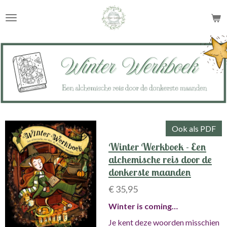
Ga
direct
naar
de
hoofdinhoud
Ook als PDF
Winter Werkboek - Een
alchemische reis door de
donkerste maanden
€ 35,95
Winter is coming…
Je kent deze woorden misschien