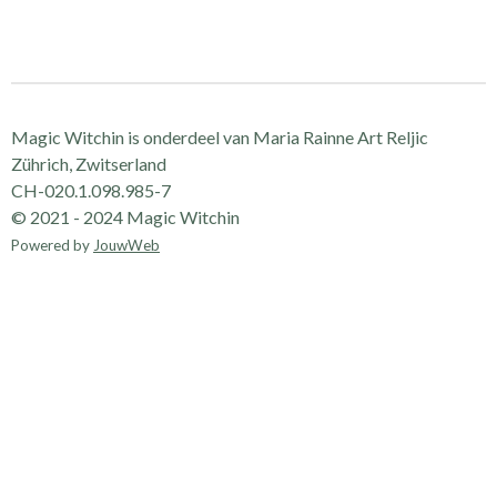
e
e
h
e
l
e
a
l
e
l
r
e
n
e
n
Magic Witchin is onderdeel van Maria Rainne Art Reljic
Zührich, Zwitserland
CH-020.1.098.985-7
© 2021 - 2024 Magic Witchin
Powered by
JouwWeb