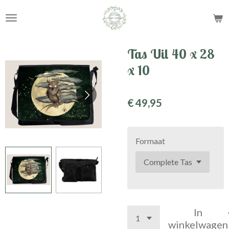
Ga
direct
naar
de
Tas Uil 40 x 28
hoofdinhoud
x 10
€ 49,95
Formaat
In
winkelwagen