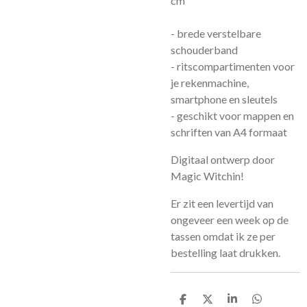
cm
- brede verstelbare
schouderband
- ritscompartimenten voor
je rekenmachine,
smartphone en sleutels
- geschikt voor mappen en
schriften van A4 formaat
Digitaal ontwerp door
Magic Witchin!
Er zit een levertijd van
ongeveer een week op de
tassen omdat ik ze per
bestelling laat drukken.
D
D
S
D