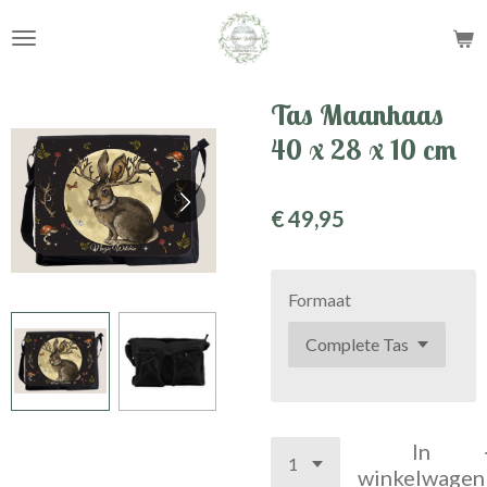
Ga
direct
naar
de
Tas Maanhaas
hoofdinhoud
40 x 28 x 10 cm
€ 49,95
Formaat
In
winkelwagen