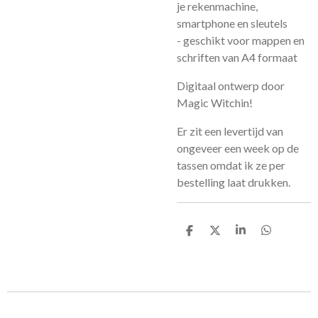
je rekenmachine,
smartphone en sleutels
- geschikt voor mappen en
schriften van A4 formaat
Digitaal ontwerp door
Magic Witchin!
Er zit een levertijd van
ongeveer een week op de
tassen omdat ik ze per
bestelling laat drukken.
D
D
S
D
e
e
h
e
l
e
a
l
e
l
r
e
n
e
n