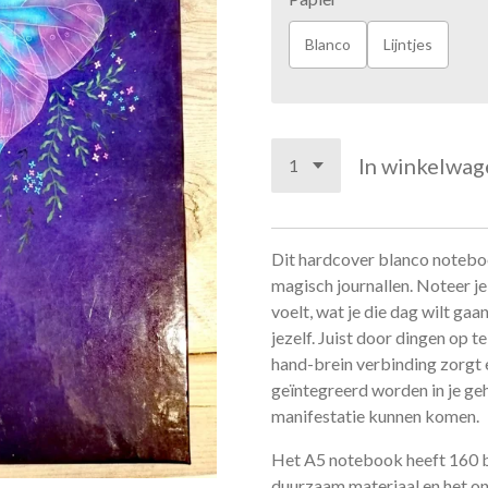
Blanco
Lijntjes
In winkelwag
Dit hardcover blanco notebook
magisch journallen. Noteer je
voelt, wat je die dag wilt gaa
jezelf. Juist door dingen op t
hand-brein verbinding zorgt 
geïntegreerd worden in je ge
manifestatie kunnen komen.
Het A5 notebook heeft 160 b
duurzaam materiaal en het o