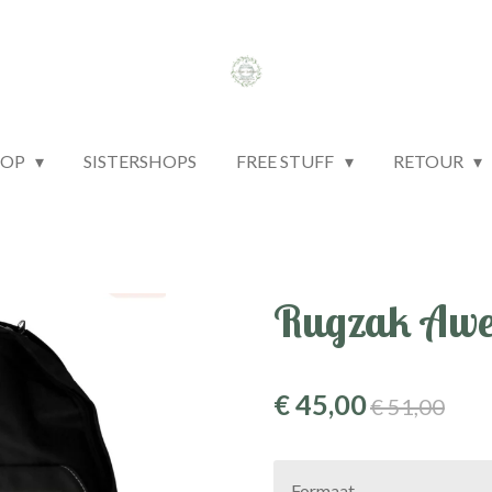
HOP
SISTERSHOPS
FREE STUFF
RETOUR
Rugzak Aw
€ 45,00
€ 51,00
Formaat