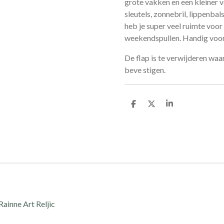
grote vakken en een kleiner 
sleutels, zonnebril, lippenbal
heb je super veel ruimte voor
weekendspullen. Handig voor 
De flap is te verwijderen waa
beve stigen.
D
D
S
e
e
h
l
e
a
e
l
r
n
e
ainne Art Reljic