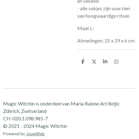
en sleutels
- alle vakjes zijn voorzien
van hoogwaardige ritsen
Maat L:
Afmetingen: 25 x 29 x 6 cm
D
D
S
D
e
e
h
e
l
e
a
l
e
l
r
e
n
e
n
Magic Witchin is onderdeel van Maria Rainne Art Reljic
Zührich, Zwitserland
CH-020.1.098.985-7
© 2021 - 2024 Magic Witchin
Powered by
JouwWeb