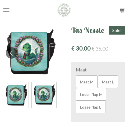
Ga
direct
naar
de
Tas Nessie
Sale!
hoofdinhoud
€ 30,00
€ 35,00
Maat
Maat M
Maat L
Losse flap M
Losse flap L