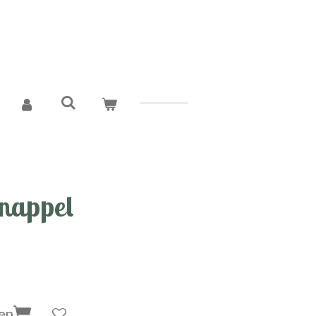
nappel
en