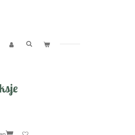
ksje
en