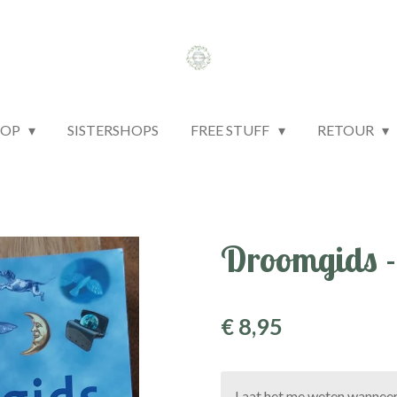
HOP
SISTERSHOPS
FREE STUFF
RETOUR
Droomgids -
€ 8,95
Laat het me weten wanneer 