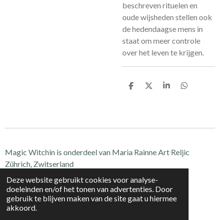
beschreven rituelen en
oude wijsheden stellen ook
de hedendaagse mens in
staat om meer controle
over het leven te krijgen.
D
D
S
D
e
e
h
e
l
e
a
l
e
l
r
e
n
e
n
Magic Witchin is onderdeel van Maria Rainne Art Reljic
Zührich, Zwitserland
CH-020.1.098.985-7
Deze website gebruikt cookies voor analyse-
© 2021 - 2024 Magic Witchin
doeleinden en/of het tonen van advertenties. Door
gebruik te blijven maken van de site gaat u hiermee
Powered by
JouwWeb
akkoord.