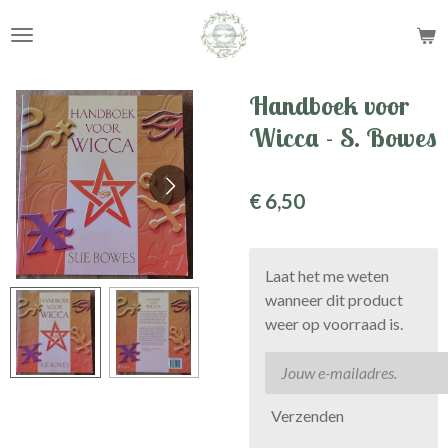
Ga
direct
naar
de
Handboek voor
hoofdinhoud
Wicca - S. Bowes
€ 6,50
Laat het me weten
wanneer dit product
weer op voorraad is.
Verzenden