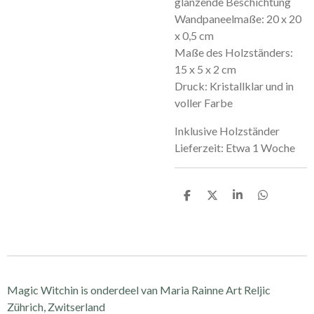
glänzende Beschichtung
Wandpaneelmaße: 20 x 20
x 0,5 cm
Maße des Holzständers:
15 x 5 x 2 cm
Druck: Kristallklar und in
voller Farbe
Inklusive Holzständer
Lieferzeit: Etwa 1 Woche
D
D
S
D
e
e
h
e
l
e
a
l
e
l
r
e
n
e
n
Magic Witchin is onderdeel van Maria Rainne Art Reljic
Zührich, Zwitserland