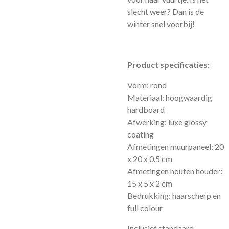
slecht weer? Dan is de
winter snel voorbij!
Product specificaties:
Vorm: rond
Materiaal: hoogwaardig
hardboard
Afwerking: luxe glossy
coating
Afmetingen muurpaneel: 20
x 20 x 0.5 cm
Afmetingen houten houder:
15 x 5 x 2 cm
Bedrukking: haarscherp en
full colour
Inclusief standaard