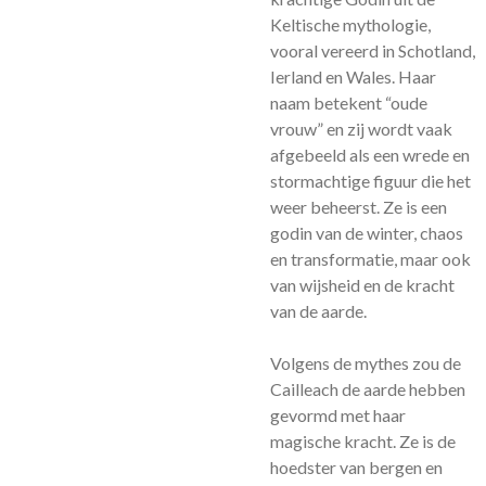
Keltische mythologie,
vooral vereerd in Schotland,
Ierland en Wales. Haar
naam betekent “oude
vrouw” en zij wordt vaak
afgebeeld als een wrede en
stormachtige figuur die het
weer beheerst. Ze is een
godin van de winter, chaos
en transformatie, maar ook
van wijsheid en de kracht
van de aarde.
Volgens de mythes zou de
Cailleach de aarde hebben
gevormd met haar
magische kracht. Ze is de
hoedster van bergen en