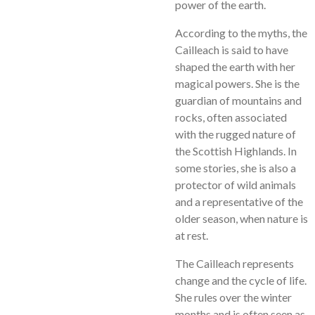
power of the earth.
According to the myths, the
Cailleach is said to have
shaped the earth with her
magical powers. She is the
guardian of mountains and
rocks, often associated
with the rugged nature of
the Scottish Highlands. In
some stories, she is also a
protector of wild animals
and a representative of the
older season, when nature is
at rest.
The Cailleach represents
change and the cycle of life.
She rules over the winter
months and is often seen as