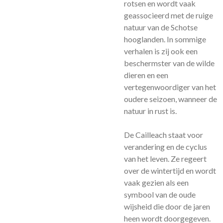
rotsen en wordt vaak
geassocieerd met de ruige
natuur van de Schotse
hooglanden. In sommige
verhalen is zij ook een
beschermster van de wilde
dieren en een
vertegenwoordiger van het
oudere seizoen, wanneer de
natuur in rust is.
De Cailleach staat voor
verandering en de cyclus
van het leven. Ze regeert
over de wintertijd en wordt
vaak gezien als een
symbool van de oude
wijsheid die door de jaren
heen wordt doorgegeven.