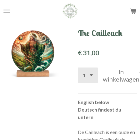
Ga
direct
naar
de
The Cailleach
hoofdinhoud
€ 31,00
In
winkelwagen
English below
Deutsch findest du
untern
De Cailleach is een oude en
krachtige Godin uit de