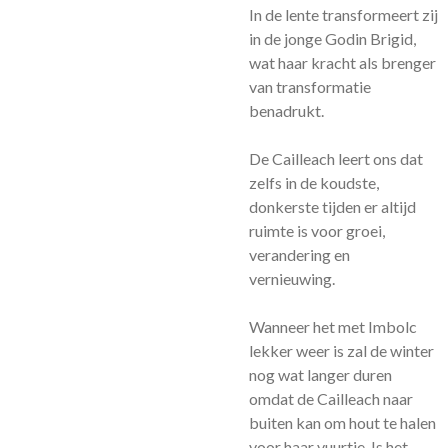
In de lente transformeert zij
in de jonge Godin Brigid,
wat haar kracht als brenger
van transformatie
benadrukt.
De Cailleach leert ons dat
zelfs in de koudste,
donkerste tijden er altijd
ruimte is voor groei,
verandering en
vernieuwing.
Wanneer het met Imbolc
lekker weer is zal de winter
nog wat langer duren
omdat de Cailleach naar
buiten kan om hout te halen
voor haar vuurtje. Is het