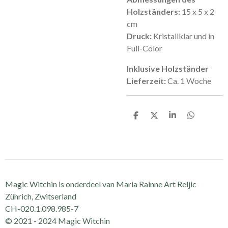
Holzständers:
15 x 5 x 2
cm
Druck:
Kristallklar und in
Full-Color
Inklusive Holzständer
Lieferzeit:
Ca. 1 Woche
D
D
S
D
e
e
h
e
l
e
a
l
e
l
r
e
n
e
n
Magic Witchin is onderdeel van Maria Rainne Art Reljic
Zührich, Zwitserland
CH-020.1.098.985-7
© 2021 - 2024 Magic Witchin