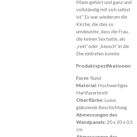
Mann gehört und ganz und
vollständig mit sich selbst
ist.“ Es war wiederum die
Kirche, die dies so
umdeutete, dass die Frau,
die keinen Sex hatte, als
„rein“ oder „keusch“ in die
Ehe eintreten konnte.
Produktspezifikationen:
Form:
Rund
Material:
Hochwertiges
Hartfaserbrett
Oberfläche:
Luxus
glänzende Beschichtung
Abmessungen des
Wandpanels:
20 x 20 x 0,5
cm
Abmessungen des