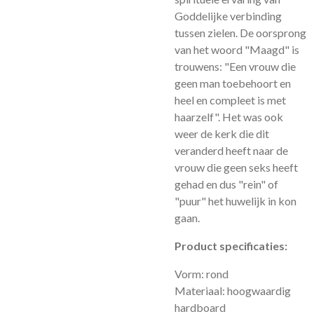
Goddelijke verbinding
tussen zielen. De oorsprong
van het
woord "Maagd" is
trouwens: "Een vrouw die
geen man toebehoort en
heel en compleet is met
haarzelf". Het was ook
weer de kerk die dit
veranderd heeft naar de
vrouw die geen seks heeft
gehad en dus "rein" of
"puur" het huwelijk in kon
gaan.
Product specificaties:
Vorm: rond
Materiaal: hoogwaardig
hardboard