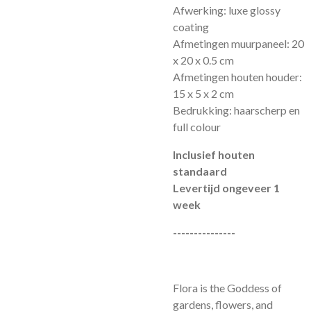
Afwerking: luxe glossy
coating
Afmetingen muurpaneel: 20
x 20 x 0.5 cm
Afmetingen houten houder:
15 x 5 x 2 cm
Bedrukking: haarscherp en
full colour
Inclusief houten
standaard
Levertijd ongeveer 1
week
---------------
Flora is the Goddess of
gardens, flowers, and