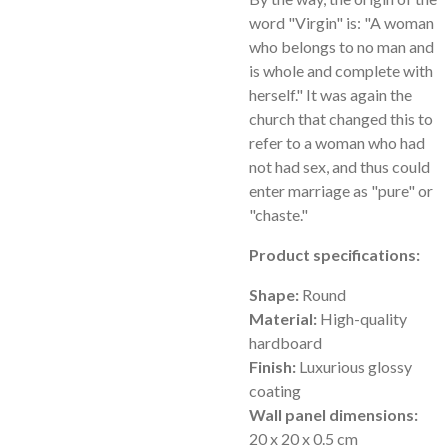
word "Virgin" is: "A woman
who belongs to no man and
is whole and complete with
herself." It was again the
church that changed this to
refer to a woman who had
not had sex, and thus could
enter marriage as "pure" or
"chaste."
Product specifications:
Shape:
Round
Material:
High-quality
hardboard
Finish:
Luxurious glossy
coating
Wall panel dimensions:
20 x 20 x 0.5 cm