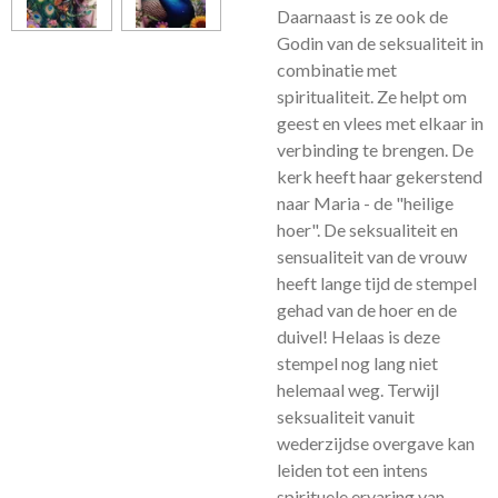
Daarnaast is ze ook de
Godin van de seksualiteit in
combinatie met
spiritualiteit. Ze helpt om
geest en vlees met elkaar in
verbinding te brengen. De
kerk heeft haar gekerstend
naar Maria - de "heilige
hoer". De seksualiteit en
sensualiteit van de vrouw
heeft lange tijd de stempel
gehad van de hoer en de
duivel! Helaas is deze
stempel nog lang niet
helemaal weg.
Terwijl
seksualiteit vanuit
wederzijdse overgave kan
leiden tot een intens
spirituele ervaring van