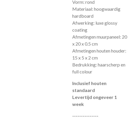
Vorm: rond
Materiaal: hoogwaardig
hardboard
Afwerking: luxe glossy
coating
Afmetingen muurpaneel: 20
x 20 x 0.5 cm
Afmetingen houten houder:
15 x 5 x 2 cm
Bedrukking: haarscherp en
full colour
Inclusief houten
standaard
Levertijd ongeveer 1
week
---------------