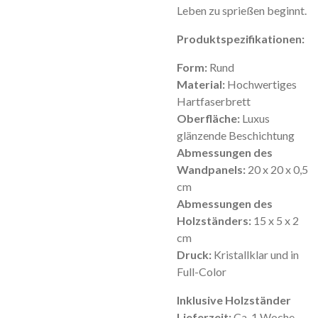
Leben zu sprießen beginnt.
Produktspezifikationen:
Form:
Rund
Material:
Hochwertiges
Hartfaserbrett
Oberfläche:
Luxus
glänzende Beschichtung
Abmessungen des
Wandpanels:
20 x 20 x 0,5
cm
Abmessungen des
Holzständers:
15 x 5 x 2
cm
Druck:
Kristallklar und in
Full-Color
Inklusive Holzständer
Lieferzeit:
Ca. 1 Woche