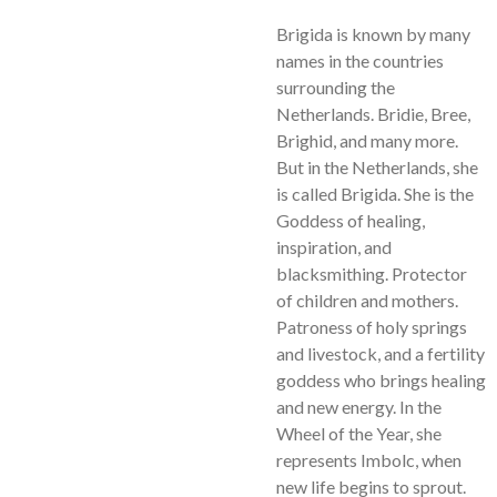
Brigida is known by many
names in the countries
surrounding the
Netherlands. Bridie, Bree,
Brighid, and many more.
But in the Netherlands, she
is called Brigida. She is the
Goddess of healing,
inspiration, and
blacksmithing. Protector
of children and mothers.
Patroness of holy springs
and livestock, and a fertility
goddess who brings healing
and new energy. In the
Wheel of the Year, she
represents Imbolc, when
new life begins to sprout.