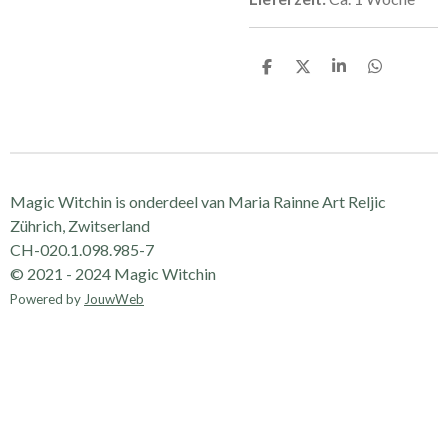
D
D
S
D
e
e
h
e
l
e
a
l
e
l
r
e
n
e
n
Magic Witchin is onderdeel van Maria Rainne Art Reljic
Zührich, Zwitserland
CH-020.1.098.985-7
© 2021 - 2024 Magic Witchin
Powered by
JouwWeb