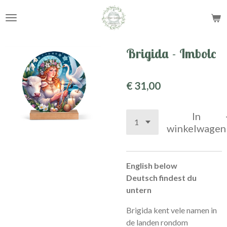
Ga
direct
naar
de
Brigida - Imbolc
hoofdinhoud
€ 31,00
In
winkelwagen
English below
Deutsch findest du
untern
Brigida kent vele namen in
de landen rondom