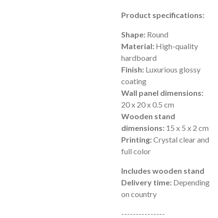
Product specifications:
Shape:
Round
Material:
High-quality
hardboard
Finish:
Luxurious glossy
coating
Wall panel dimensions:
20 x 20 x 0.5 cm
Wooden stand
dimensions:
15 x 5 x 2 cm
Printing:
Crystal clear and
full color
Includes wooden stand
Delivery time:
Depending
on country
---------------