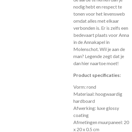
nodig hebt en respect te
tonen voor het levensweb
omdat alles met elkaar
verbonden is. Er is zelfs een
bedevaart plaats voor Anna
in de Annakapel in
Molenschot. Wil je aan de
man? Legende zegt dat je
dan hier naartoe moet!
Product specificaties:
Vorm: rond
Materiaal: hoogwaardig
hardboard
Afwerking: luxe glossy
coating
Afmetingen muurpaneel: 20
x 20 x 0.5 cm