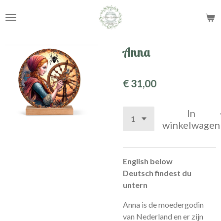
Ga
direct
naar
de
Anna
hoofdinhoud
€ 31,00
In
winkelwagen
English below
Deutsch findest du
untern
Anna is de moedergodin
van Nederland en er zijn