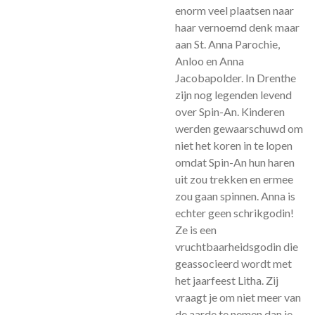
enorm veel plaatsen naar
haar vernoemd denk maar
aan St. Anna Parochie,
Anloo en Anna
Jacobapolder. In Drenthe
zijn nog legenden levend
over Spin-An. Kinderen
werden gewaarschuwd om
niet het koren in te lopen
omdat Spin-An hun haren
uit zou trekken en ermee
zou gaan spinnen. Anna is
echter geen schrikgodin!
Ze is een
vruchtbaarheidsgodin die
geassocieerd wordt met
het jaarfeest Litha. Zij
vraagt je om niet meer van
de aarde te nemen dan je