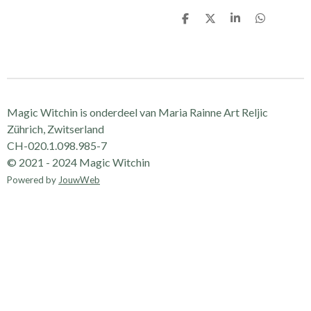
D
D
S
D
e
e
h
e
l
e
a
l
e
l
r
e
n
e
n
Magic Witchin is onderdeel van Maria Rainne Art Reljic
Zührich, Zwitserland
CH-020.1.098.985-7
© 2021 - 2024 Magic Witchin
Powered by
JouwWeb