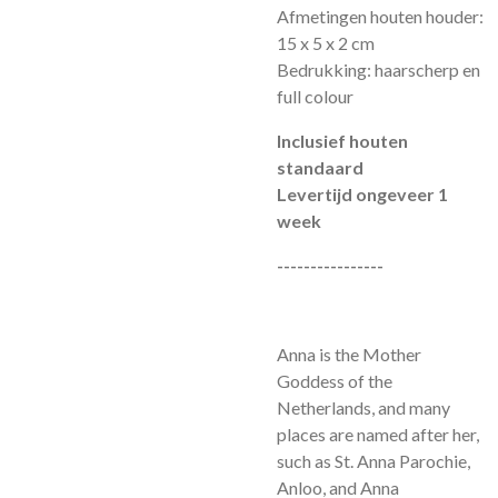
Afmetingen houten houder:
15 x 5 x 2 cm
Bedrukking: haarscherp en
full colour
Inclusief houten
standaard
Levertijd ongeveer 1
week
----------------
Anna is the Mother
Goddess of the
Netherlands, and many
places are named after her,
such as St. Anna Parochie,
Anloo, and Anna