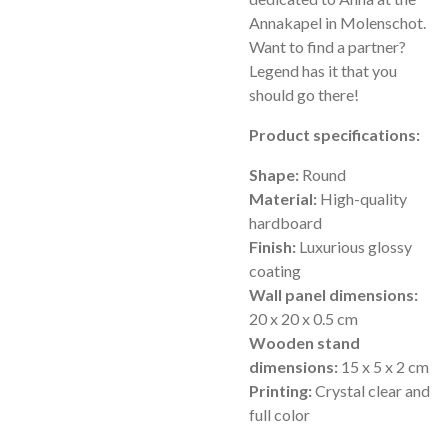
Annakapel in Molenschot.
Want to find a partner?
Legend has it that you
should go there!
Product specifications:
Shape:
Round
Material:
High-quality
hardboard
Finish:
Luxurious glossy
coating
Wall panel dimensions:
20 x 20 x 0.5 cm
Wooden stand
dimensions:
15 x 5 x 2 cm
Printing:
Crystal clear and
full color