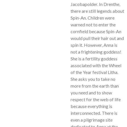
Jacobapolder. In Drenthe,
there are still legends about
Spin-An. Children were
warned not to enter the
cornfield because Spin-An
would pull their hair out and
spin it. However, Anna is
not a frightening goddess!
She is a fertility goddess
associated with the Wheel
of the Year festival Litha.
She asks you to take no
more from the earth than
you need and to show
respect for the web of life
because everything is
interconnected. There is
even a pilgrimage site
dedicated to Anna at the