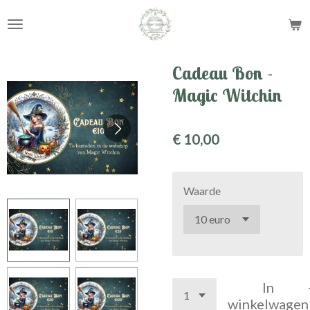
Ga
direct
naar
de
Cadeau Bon -
hoofdinhoud
Magic Witchin
€ 10,00
Waarde
In
winkelwagen