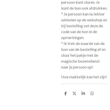
persoon kunt sturen. Je
kunt de bon ook afdrukken.
* Je persoon kan nu lekker
winkelen op de webshop en
bij bestelling zet deze de
code van de bon in de
opmerkingen.
* Ik trek de waarde van de
bon van de bestelling af en
stuur het pakje met de
magische bezemdienst
naar je persoon op!
Hoe makkelijk kan het zijn!
D
D
S
D
e
e
h
e
l
e
a
l
e
l
r
e