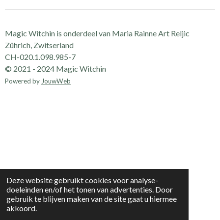
n
e
n
Magic Witchin is onderdeel van Maria Rainne Art Reljic
Zührich, Zwitserland
CH-020.1.098.985-7
© 2021 - 2024 Magic Witchin
Powered by
JouwWeb
Deze website gebruikt cookies voor analyse-
doeleinden en/of het tonen van advertenties. Door
gebruik te blijven maken van de site gaat u hiermee
akkoord.