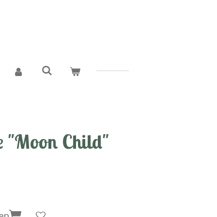
 "Moon Child"
en