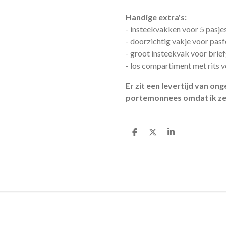
Handige extra's:
- insteekvakken voor 5 pasje
- doorzichtig vakje voor pasf
- groot insteekvak voor brie
- los compartiment met rits 
Er zit een levertijd van o
portemonnees omdat ik ze 
D
D
S
e
e
h
l
e
a
e
l
r
n
e