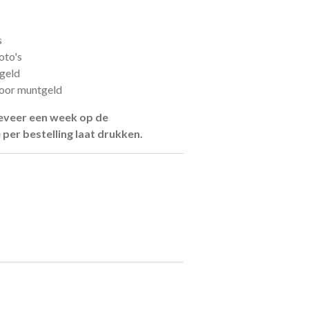
s
oto's
fgeld
voor muntgeld
ngeveer een week op de
per bestelling laat drukken.