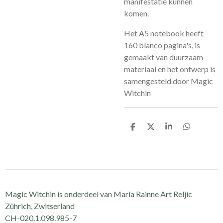
manifestatie kunnen
komen.
Het A5 notebook heeft
160 blanco pagina's, is
gemaakt van duurzaam
materiaal en het ontwerp is
samengesteld door Magic
Witchin
D
D
S
D
e
e
h
e
l
e
a
l
e
l
r
e
n
e
n
Magic Witchin is onderdeel van Maria Rainne Art Reljic
Zührich, Zwitserland
CH-020.1.098.985-7