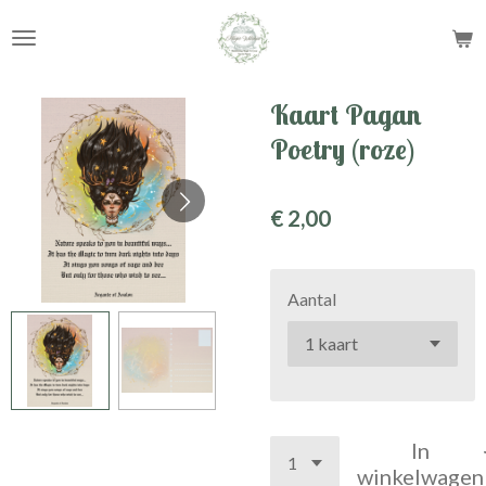
Ga
direct
naar
de
Kaart Pagan
hoofdinhoud
Poetry (roze)
€ 2,00
Aantal
In
winkelwagen