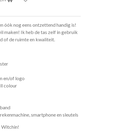
 en óók nog eens ontzettend handig is!
il maken! Ik heb de tas zelf in gebruik
d of de ruimte en kwaliteit.
ster
m en/of logo
ll colour
rband
 rekenmachine, smartphone en sleutels
 Witchin!