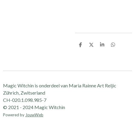
D
D
S
D
e
e
h
e
l
e
a
l
e
l
r
e
n
e
n
Magic Witchin is onderdeel van Maria Rainne Art Reljic
Zührich, Zwitserland
CH-020.1.098.985-7
© 2021 - 2024 Magic Witchin
Powered by
JouwWeb