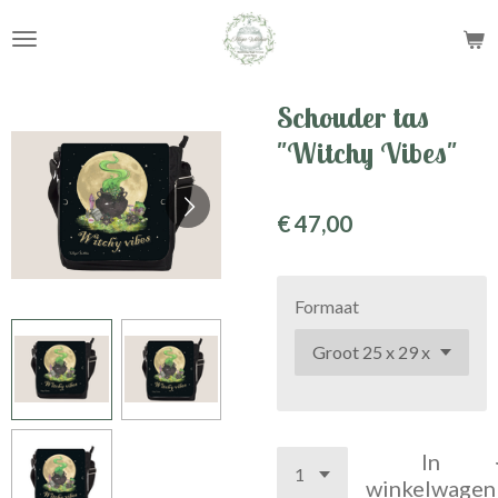
Ga
direct
naar
de
Schouder tas
hoofdinhoud
"Witchy Vibes"
€ 47,00
Formaat
In
winkelwagen