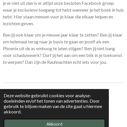
je er niet uit dan is er altijd onze besloten Facebook groep
waar je exclusieve toegang tot hebt wanneer je het boek in huis
hebt. Hier staan mensen voor je klaar die elkaar helpen en
inzichten geven.
Ben jij ook klaar om je nieuwe jaar klaar te zetten? Ben jij klaar
om helemaal terug naar je basis te gaan en jezelf als een
Phoenix uit de as omhoog te laten stijgen? Ben jij niet bang
voor schaduwwerk? Durf jij het aan om een blik in je toekomst
te werpen? Dan zijn de Rauhnachten echt iets voor jou.
Deze website gebruikt cookies voor analyse-
Magic Witchin is onderdeel van Maria Rainne Art Reljic
doeleinden en/of het tonen van advertenties. Door
Zührich, Zwitserland
gebruik te blijven maken van de site gaat u hiermee
CH-020.1.098.985-7
akkoord.
© 2021 - 2024 Magic Witchin
Akkoord
Powered by
JouwWeb