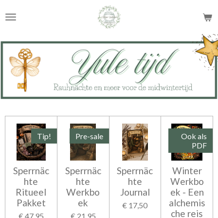
Ga
direct
naar
de
hoofdinhoud
Tip!
Pre-sale
Ook als
PDF
Sperrnäc
Sperrnäc
Sperrnäc
Winter
hte
hte
hte
Werkbo
Ritueel
Werkbo
Journal
ek - Een
Pakket
ek
alchemis
€ 17,50
che reis
€ 47,95
€ 21,95