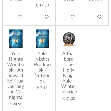
€ 17,50
In winkelwagen
In winkelwagen
In winkelwagen
In winkelwag
Yule
Yule
Altaar
Nights
Nights
bord
Workbo
Workbo
"The
ok - An
ok -
Holly
inward
Notebo
King"
Spiritual
ok
Yule -
Journey
Winter
€ 7,95
in 12
solstice
nights
€ 31,00
€ 24,95