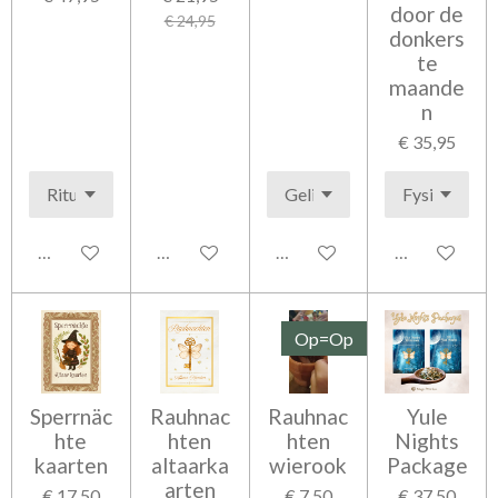
door de
€ 24,95
donkers
te
maande
n
€ 35,95
In winkelwagen
In winkelwagen
In winkelwagen
In winkelwag
Op=Op
Sperrnäc
Rauhnac
Rauhnac
Yule
hte
hten
hten
Nights
kaarten
altaarka
wierook
Package
arten
€ 17,50
€ 7,50
€ 37,50