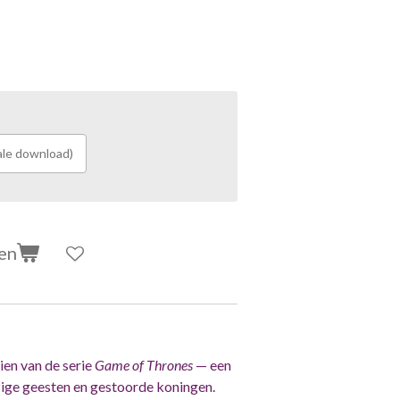
ale download)
en
en van de serie
Game of Thrones
— een
ijzige geesten en gestoorde koningen.