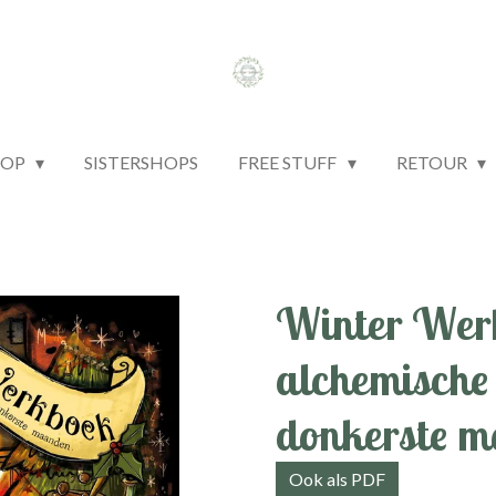
HOP
SISTERSHOPS
FREE STUFF
RETOUR
Winter Werk
alchemische 
donkerste 
Ook als PDF