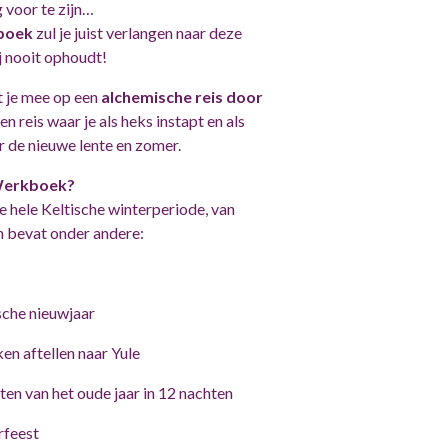
 voor te zijn…
boek
zul je juist verlangen naar deze
ij nooit ophoudt!
 je mee op een
alchemische reis door
n reis waar je als heks instapt en als
r de nieuwe lente en zomer.
 Werkboek?
e hele Keltische winterperiode, van
n bevat onder andere:
sche nieuwjaar
en aftellen naar Yule
ten van het oude jaar in 12 nachten
rfeest