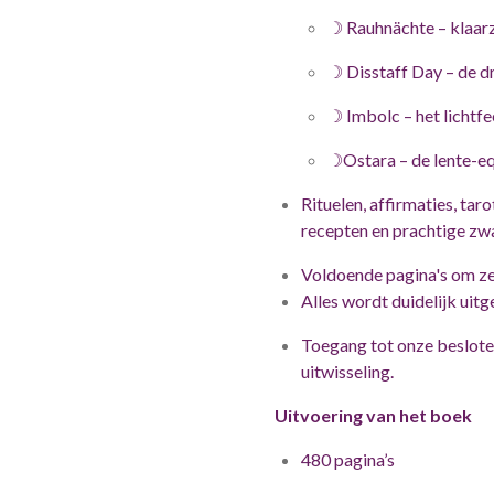
☽
Rauhnächte – klaarz
☽
Disstaff Day – de 
☽
Imbolc – het lichtfe
☽
Ostara – de lente-e
Rituelen, affirmaties, taro
recepten en prachtige zwar
Voldoende pagina's om zel
Alles wordt duidelijk uitg
Toegang tot onze beslot
uitwisseling.
Uitvoering van het boek
480 pagina’s