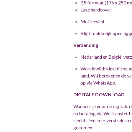
B5 formaat (176 x 250 m
Luxe hardcover
Met leeslint
Blijft makkelijk open ligg
Verzending
Nederland en België: ver
Wereldwijd: kies bij het a
land. Wij berekenen de v
op via WhatsApp.
DIGITALE DOWNLOAD
Wanneer je voor de digitale 
na betaling via WeTransfer to
slechts één keer verstrekt t
gekomen.