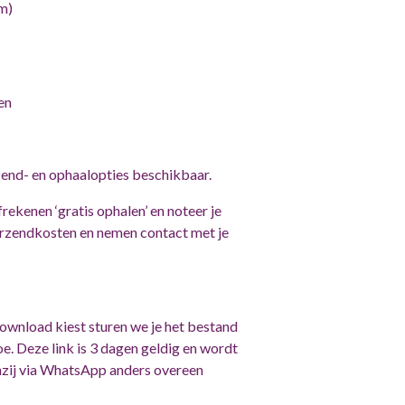
m)
en
zend- en ophaalopties beschikbaar.
frekenen ‘gratis ophalen’ en noteer je
erzendkosten en nemen contact met je
download kiest sturen we je het bestand
e. Deze link is 3 dagen geldig en wordt
enzij via WhatsApp anders overeen