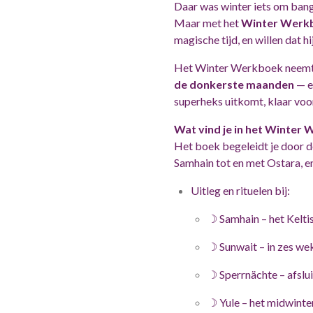
Daar was winter iets om bang
Maar met het
Winter Werk
magische tijd, en willen dat h
Het Winter Werkboek neemt
de donkerste maanden
— ee
superheks uitkomt, klaar voo
Wat vind je in het Winter
Het boek begeleidt je door d
Samhain tot en met Ostara, e
Uitleg en rituelen bij:
☽
Samhain – het Kelti
☽
Sunwait – in zes wek
☽
Sperrnächte – afslui
☽
Yule – het midwinte