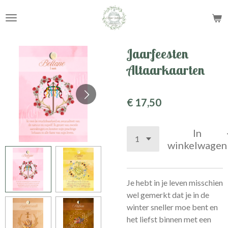
Ga
direct
naar
de
Jaarfeesten
hoofdinhoud
Altaarkaarten
€ 17,50
In
winkelwagen
Je hebt in je leven misschien
wel gemerkt dat je in de
winter sneller moe bent en
het liefst binnen met een