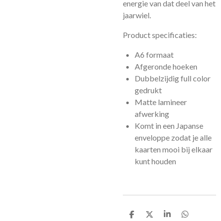
energie van dat deel van het
jaarwiel.
Product specificaties:
A6 formaat
Afgeronde hoeken
Dubbelzijdig full color
gedrukt
Matte lamineer
afwerking
Komt in een Japanse
enveloppe zodat je alle
kaarten mooi bij elkaar
kunt houden
D
D
S
D