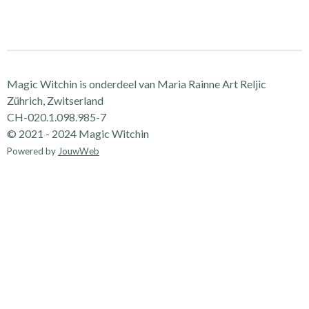
e
e
h
e
l
e
a
l
e
l
r
e
n
e
n
Magic Witchin is onderdeel van Maria Rainne Art Reljic
Zührich, Zwitserland
CH-020.1.098.985-7
© 2021 - 2024 Magic Witchin
Powered by
JouwWeb