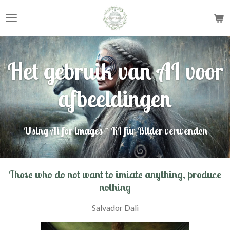
Ga
direct
naar
de
hoofdinhoud
Het gebruik van AI voor
afbeeldingen
Using Ai for images ~ KI für Bilder verwenden
Those who do not want to imiate anything, produce
nothing
Salvador Dali