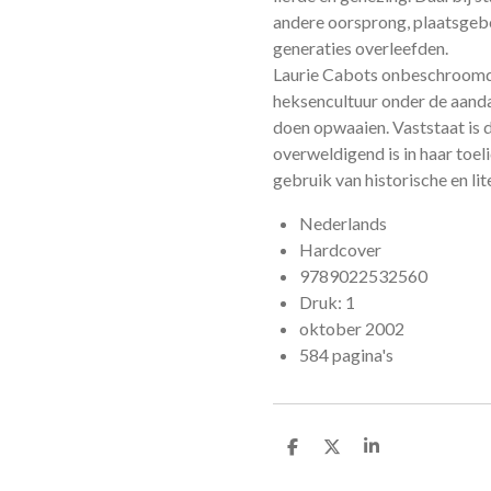
andere oorsprong, plaatsgebon
generaties overleefden.
Laurie Cabots onbeschroom
heksencultuur onder de aandac
doen opwaaien. Vaststaat is d
overweldigend is in haar toe
gebruik van historische en lit
Nederlands
Hardcover
9789022532560
Druk: 1
oktober 2002
584 pagina's
D
D
S
e
e
h
l
e
a