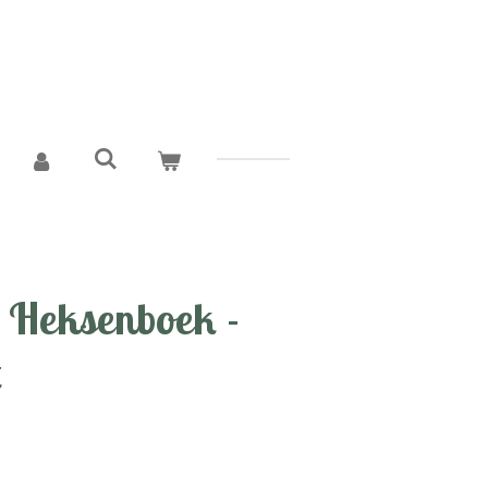
 Heksenboek -
t