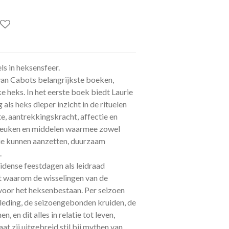
ls in heksensfeer.
an Cabots belangrijkste boeken,
e heks. In het eerste boek biedt Laurie
als heks dieper inzicht in de rituelen
e, aantrekkingskracht, affectie en
preuken en middelen waarmee zowel
ie kunnen aanzetten, duurzaam
.
idense feestdagen als leidraad
ot waarom de wisselingen van de
 voor het heksenbestaan. Per seizoen
 kleding, de seizoengebonden kruiden, de
, en dit alles in relatie tot leven,
aat zij uitgebreid stil bij mythen van