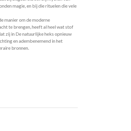
den magie, en bij die rituelen die vele
de manier om de moderne
ht te brengen, heeft al heel wat stof
at zij in De natuurlijke heks opnieuw
lichting en adembenemend in het
eraire bronnen.