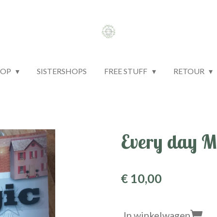
HOP
SISTERSHOPS
FREE STUFF
RETOUR
Every day M
€ 10,00
In winkelwagen