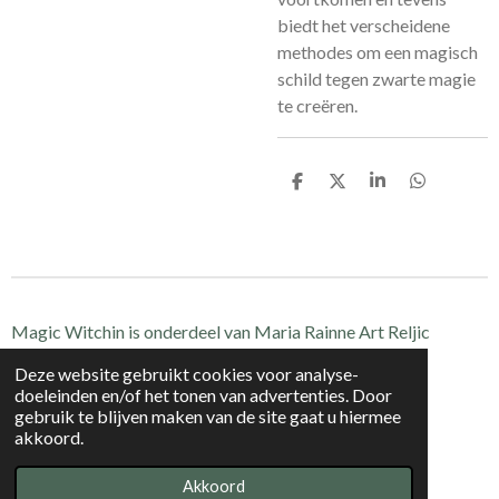
biedt het verscheidene
methodes om een magisch
schild tegen zwarte magie
te creëren.
D
D
S
D
e
e
h
e
l
e
a
l
e
l
r
e
n
e
n
Magic Witchin is onderdeel van Maria Rainne Art Reljic
Zührich, Zwitserland
Deze website gebruikt cookies voor analyse-
CH-020.1.098.985-7
doeleinden en/of het tonen van advertenties. Door
© 2021 - 2024 Magic Witchin
gebruik te blijven maken van de site gaat u hiermee
akkoord.
Powered by
JouwWeb
Akkoord