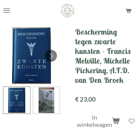
Ga
direct
naar
de
Bescherming
hoofdinhoud
tegen zwarte
kunsten - Francis
Melville, Michelle
Pickering, A.F.D.
van Den Broek
€ 23,00
In
winkelwagen