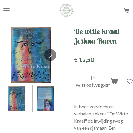
Ga
direct
naar
de
De witte kraai -
hoofdinhoud
Joshua Raven
€ 12,50
In
winkelwagen
In twee vervlochten
verhalen, tekent "De Witte
Kraai" de inwijdingsweg
van een sjamaan. Een