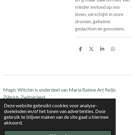
minder invloed op ons
leven, verschijnt in onze
dromen, geheime
gedachten en gevoelens.
D
D
S
D
e
e
h
e
l
e
a
l
e
l
r
e
n
e
n
Magic Witchin is onderdeel van Maria Rainne Art Reljic
Zührich, Zwitserland
CH-020.1.098.985-7
Deze website gebruikt cookies voor analyse-
doeleinden en/of het tonen van advertenties. Door
© 2021 - 2024 Magic Witchin
gebruik te blijven maken van de site gaat u hiermee
Powered by
JouwWeb
akkoord.