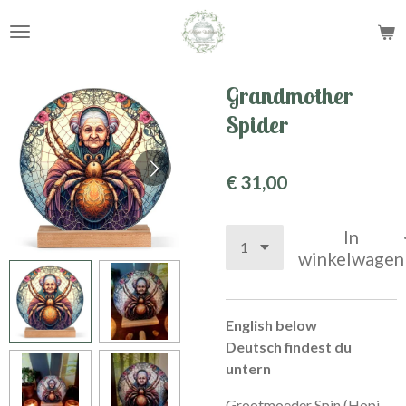
Ga
direct
naar
de
Grandmother
hoofdinhoud
Spider
€ 31,00
In
winkelwagen
English below
Deutsch findest du
untern
Grootmoeder Spin (Hopi