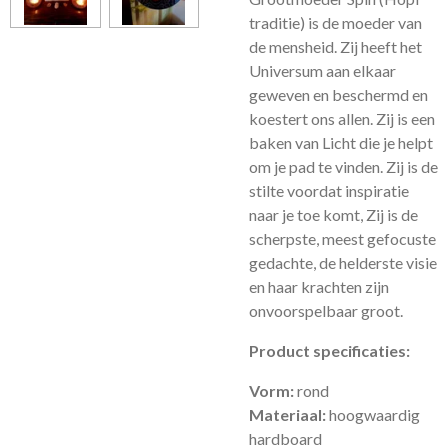
traditie) is de moeder van
de mensheid. Zij heeft het
Universum aan elkaar
geweven en beschermd en
koestert ons allen. Zij is een
baken van Licht die je helpt
om je pad te vinden. Zij is de
stilte voordat inspiratie
naar je toe komt, Zij is de
scherpste, meest gefocuste
gedachte, de
helderste visie
en haar krachten zijn
onvoorspelbaar groot.
Product specificaties:
Vorm:
rond
Materiaal:
hoogwaardig
hardboard