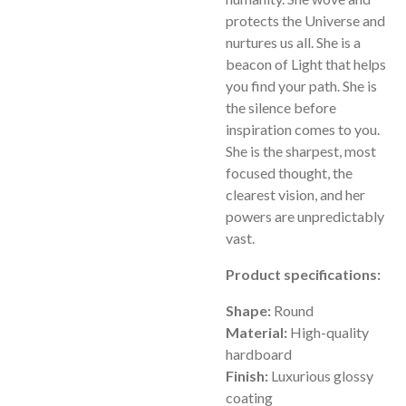
protects the Universe and
nurtures us all. She is a
beacon of Light that helps
you find your path. She is
the silence before
inspiration comes to you.
She is the sharpest, most
focused thought, the
clearest vision, and her
powers are unpredictably
vast.
Product specifications:
Shape:
Round
Material:
High-quality
hardboard
Finish:
Luxurious glossy
coating