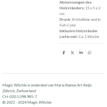
Abmessungen des
Holzständers:
15 x 5 x 2
cm
Druck:
Kristallklar und in
Full-Color
Inklusive Holzständer
Lieferzeit:
Ca. 1 Woche
D
D
S
D
e
e
h
e
l
e
a
l
e
l
r
e
n
e
n
Magic Witchin is onderdeel van Maria Rainne Art Reljic
Zührich, Zwitserland
CH-020.1.098.985-7
© 2021 - 2024 Magic Witchin