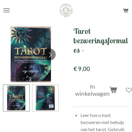
Ga
direct
naar
de
Tarot
hoofdinhoud
bezweringsformul
es -
€ 9,00
In
winkelwagen
Leer hoe u kunt
bezweren met behulp
van het tarot. Gebruik