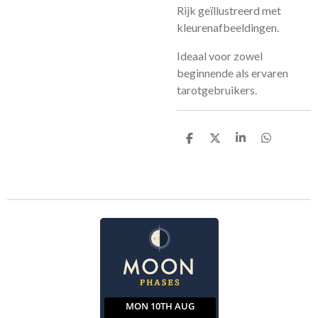
Rijk geïllustreerd met
kleurenafbeeldingen.
Ideaal voor zowel
beginnende als ervaren
tarotgebruikers.
D
D
S
D
e
e
h
e
l
e
a
l
e
l
r
e
n
e
n
MON 10TH AUG